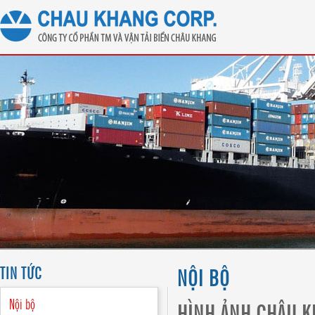
TIN TỨC
NỘI BỘ
Nội bộ
HÌNH ẢNH CHÂU K