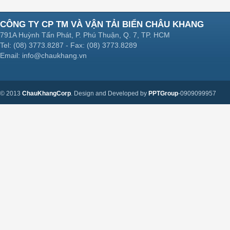
CÔNG TY CP TM VÀ VẬN TẢI BIỂN CHÂU KHANG
791A Huỳnh Tấn Phát, P. Phú Thuận, Q. 7, TP. HCM
Tel: (08) 3773.8287 - Fax: (08) 3773.8289
Email: info@chaukhang.vn
© 2013
ChauKhangCorp
. Design and Developed by
PPTGroup
-0909099957