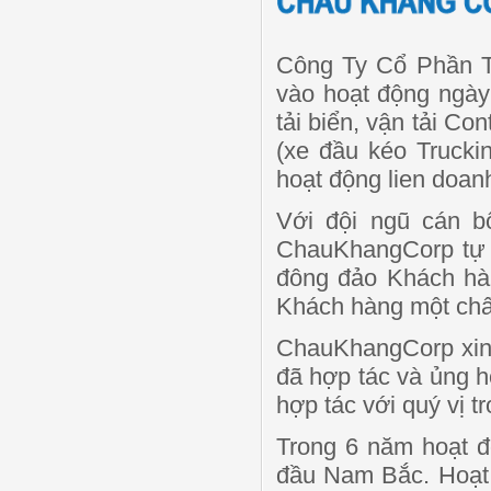
Công Ty Cổ Phần T
vào hoạt động ngày 
tải biển, vận tải C
(xe đầu kéo Trucki
hoạt động lien doanh,
Với đội ngũ cán b
ChauKhangCorp tự h
đông đảo Khách hà
Khách hàng một chất
ChauKhangCorp xin 
đã hợp tác và ủng h
hợp tác với quý vị tr
Trong 6 năm hoạt đ
đầu Nam Bắc. Hoạt đ